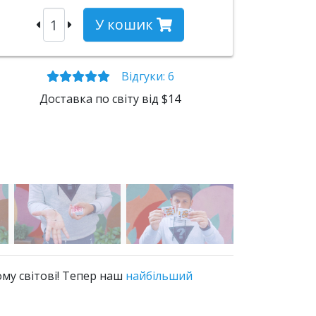
У кошик
Відгуки
: 6
Доставка по світу від $14
му світові! Тепер наш
найбільший