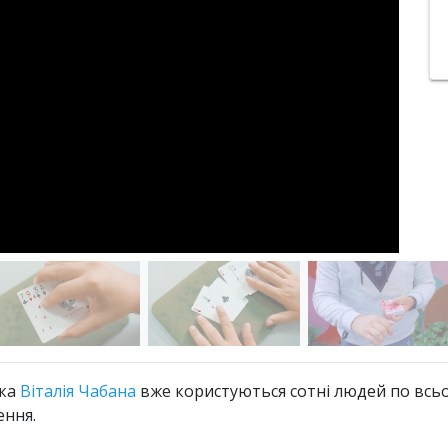
ика
Віталія Чабана
вже користуються сотні людей по всьо
ення.