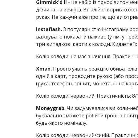
Gimmick'd II
- це набір із трьох витончен
дівчина на вечірці. Віталій створив кожен
руках. Не кажучи вже про те, що ви отри
Instaflash.
З популярністю інстаграму рос
важкувато показати наживо (утім, у трейле
три випадкові карти з колоди. Кидаєте їх н
Колір колоди: не має значення. Практичніст
Xman.
Просто уявіть реакцію обивателів
одній з карт, проводите рукою (або проси
(рука, телефон, зошит, монета, інша ка
Колір колоди: червоний. Практичність: 8/1
Moneygrab
. Чи задумувалися ви коли-не
буквально зможете робити гроші з повітр
будь-якого номіналу.
Колір колоди: червоний/синій. Практичніст