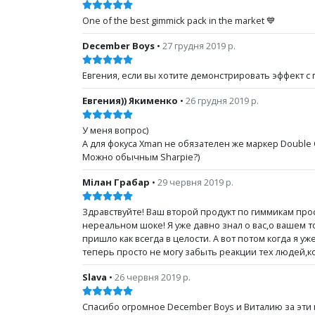
One of the best gimmick pack in the market 💙
December Boys
•
27 грудня 2019 р.
Евгения, если вы хотите демонстрировать эффект с
Евгения)) Якименко
•
26 грудня 2019 р.
У меня вопрос)
А для фокуса Xman не обязателен же маркер Double 
Можно обычным Sharpie?)
Мілан Грабар
•
29 червня 2019 р.
Здравствуйте! Ваш второй продукт по гиммикам просто
нереальном шоке! Я уже давно знал о вас,о вашем т
пришло как всегда в целости. А вот потом когда я 
теперь просто не могу забыть реакции тех людей,к
Slava
•
26 червня 2019 р.
Спасибо огромное December Boys и Виталию за эти г