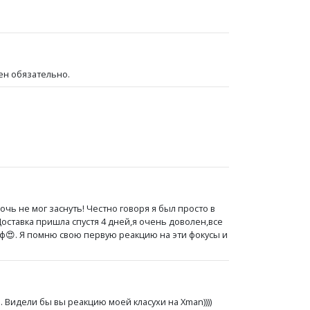
ен обязательно.
ночь не мог заснуть! Честно говоря я был просто в
оставка пришла спустя 4 дней,я очень доволен,все
айф😍. Я помню свою первую реакцию на эти фокусы и
 Видели бы вы реакцию моей класухи на Xman))))