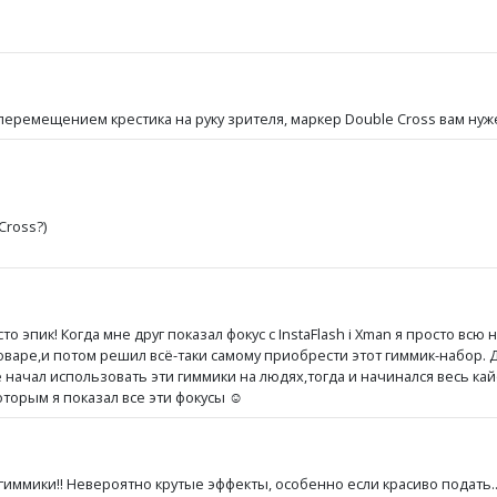
 перемещением крестика на руку зрителя, маркер Double Cross вам нуж
Cross?)
 эпик! Когда мне друг показал фокус с InstaFlash і Xman я просто всю 
оваре,и потом решил всё-таки самому приобрести этот гиммик-набор. Д
уже начал использовать эти гиммики на людях,тогда и начинался весь к
оторым я показал все эти фокусы ☺
иммики!! Невероятно крутые эффекты, особенно если красиво подать...