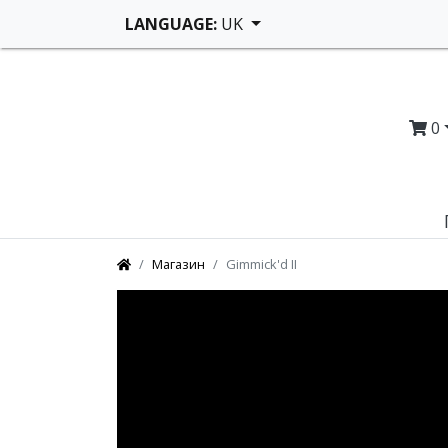
LANGUAGE:
UK
0
Магазин
Gimmick'd II