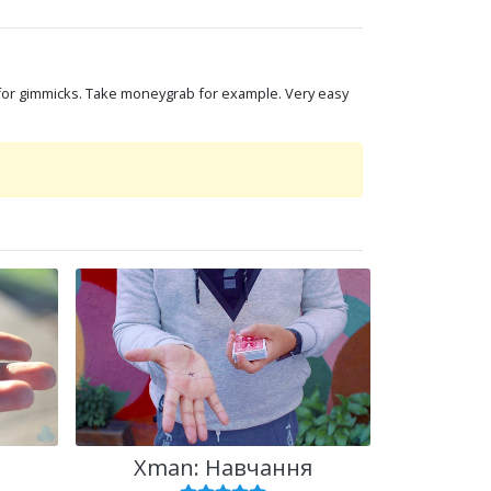
 for gimmicks. Take moneygrab for example. Very easy
Xman: Навчання
DB Pe