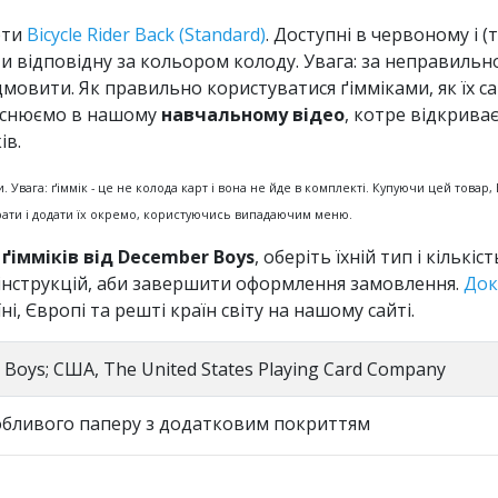
арти
Bicycle Rider Back (Standard)
. Доступні в червоному і 
 відповідну за кольором колоду. Увага: за неправильн
мовити. Як правильно користуватися ґімміками, як їх сам
ояснюємо в нашому
навчальному відео
, котре відкрива
ів.
Увага: ґіммік - це не колода карт і вона не йде в комплекті. Купуючи цей товар, Ви
брати і додати їх окремо, користуючись випадаючим меню.
ґімміків від December Boys
, оберіть їхній тип і кількі
х інструкцій, аби завершити оформлення замовлення.
Док
ні, Європі та решті країн світу на нашому сайті.
 Boys; США, The United States Playing Card Company
бливого паперу з додатковим покриттям