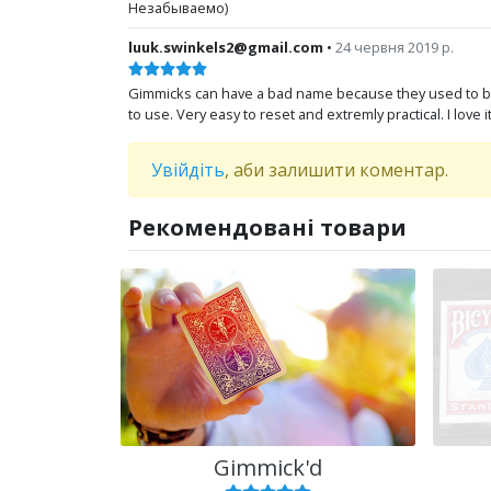
Незабываемо)
luuk.swinkels2@gmail.com
•
24 червня 2019 р.
Gimmicks can have a bad name because they used to be n
to use. Very easy to reset and extremly practical. I lov
Увійдіть
, аби залишити коментар.
Рекомендовані товари
r
Gimmick'd