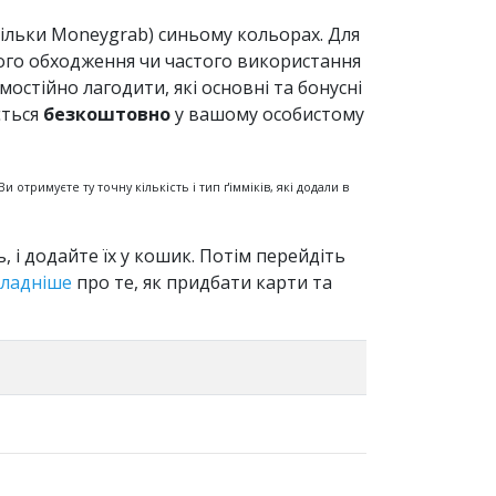
(тільки Moneygrab) синьому кольорах. Для
ого обходження чи частого використання
остійно лагодити, які основні та бонусні
ється
безкоштовно
у вашому особистому
 отримуєте ту точну кількість і тип ґімміків, які додали в
сть, і додайте їх у кошик. Потім перейдіть
ладніше
про те, як придбати карти та