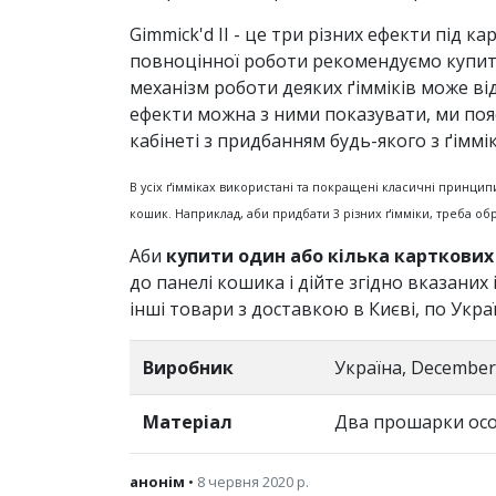
Gimmick'd II - це три різних ефекти під к
повноцінної роботи рекомендуємо купити
механізм роботи деяких ґімміків може від
ефекти можна з ними показувати, ми п
кабінеті з придбанням будь-якого з ґіммік
В усіх ґімміках використані та покращені класичні принципи. 
кошик. Наприклад, аби придбати 3 різних ґімміки, треба о
Аби
купити один або кілька карткових 
до панелі кошика і дійте згідно вказани
інші товари з доставкою в Києві, по Украї
Виробник
Україна, December
Матеріал
Два прошарки осо
анонім
•
8 червня 2020 р.