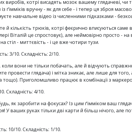
их виробів, котрі висадять мозок вашему глядачеві, чи 
 із ґімміків вручну - як для себе - і тепер ця зброя ма
муєте навчальне відео із численними підказками - безк
те й кількість трюків, котрі феєрично вписуються саме 
рі Віталій це спростовує), але неймовірно просто - на ві
а стіл - миттєвість - і це вже чотири тузи.
ь: 3/10. Складність: 2/10.
, коли вони не тільки побачать, але й відчують справж
те провести глядача) і мітка зникає, але лише для того, 
рта тощо). Приголомшливо працює в комбінації з марке
0. Складність: 4/10.
будь, як заробити на фокусах? Із цим ґімміком ваш гляда
я! У ваших руках тільки дві карти й більш нічого, але 
ь: 10/10. Складність: 1/10.