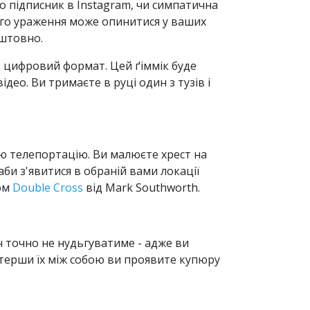
то підписник в Instagram, чи симпатична
сового ураження може опинитися у ваших
оштовно.
в цифровий формат. Цей ґіммік буде
део. Ви тримаєте в руці один з тузів і
ню телепортацію. Ви малюєте хрест на
аби з'явитися в обраній вами локації
ром
Double Cross
від Mark Southworth.
ч точно не нудьгуватиме - адже ви
потерши їх між собою ви проявите купюру