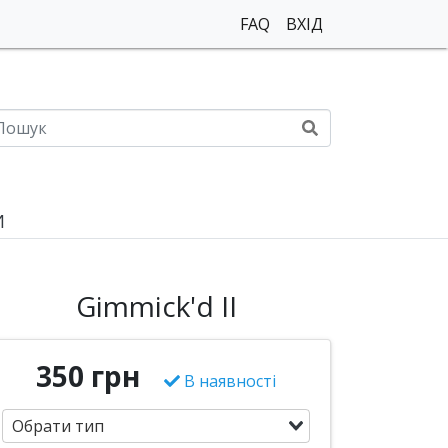
FAQ
ВХІД
И
Gimmick'd II
350 грн
В наявності
Обрати тип