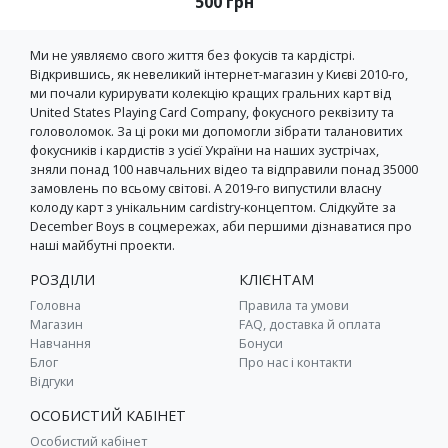
500 грн
Ми не уявляємо свого життя без фокусів та кардістрі.
Відкрившись, як невеликий інтернет-магазин у Києві 2010-го,
ми почали курирувати колекцію кращих гральних карт від
United States Playing Card Company, фокусного реквізиту та
головоломок. За ці роки ми допомогли зібрати талановитих
фокусників і кардистів з усієї України на наших зустрічах,
зняли понад 100 навчальних відео та відправили понад 35000
замовлень по всьому світові. А 2019-го випустили власну
колоду карт з унікальним cardistry-концептом. Слідкуйте за
December Boys в соцмережах, аби першими дізнаватися про
наші майбутні проекти.
РОЗДІЛИ
КЛІЄНТАМ
Головна
Правила та умови
Магазин
FAQ, доставка й оплата
Навчання
Бонуси
Блог
Про нас і контакти
Відгуки
ОСОБИСТИЙ КАБІНЕТ
Особистий кабінет