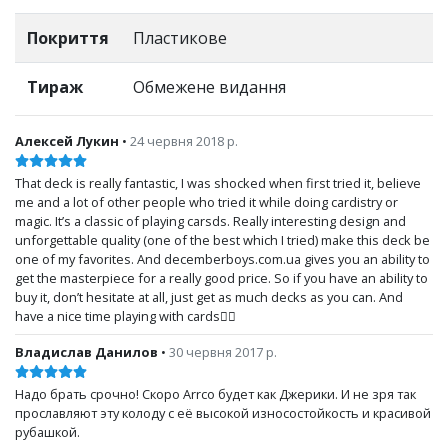
Покриття
Пластикове
Тираж
Обмежене видання
Алексей Лукин
•
24 червня 2018 р.
That deck is really fantastic, I was shocked when first tried it, believe
me and a lot of other people who tried it while doing cardistry or
magic. It’s a classic of playing carsds. Really interesting design and
unforgettable quality (one of the best which I tried) make this deck be
one of my favorites. And decemberboys.com.ua gives you an ability to
get the masterpiece for a really good price. So if you have an ability to
buy it, don’t hesitate at all, just get as much decks as you can. And
have a nice time playing with cards👌🏻
Владислав Данилов
•
30 червня 2017 р.
Надо брать срочно! Скоро Arrco будет как Джерики. И не зря так
прославляют эту колоду с её высокой износостойкость и красивой
рубашкой.