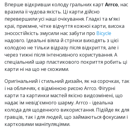
Вперше відкривши колоду гральних карт
Arrco
, нас
вразила її чудова якість. Ці карти дійсно
перевершили усі наші очікування. Гладкі та м'які
краї, приємне, чітке відчуття кожної карти, висока
зносостійкість змусили нас забути про
Bicycle
надовго. Ідеальні віяла й стрічки виходять з цієї
колодою не тільки відразу після відкриття, але і
через тижні після інтенсивного користування. А
спеціальний шар пластикового покриття робить ці
карти ні на що не схожими.
Оригінальний і стильний дизайн, як на сорочках, так
і на обличчях, є відмінною рисою Arrco. Фігурні
карти та картинки мастей якісно видозмінені, що
надає їм невід'ємного шарму. Arrco - ідеальна
колода для щоденного використання. Підійде як для
гравців, так і для людей, що займаються фокусами і
картковими маніпуляціями.