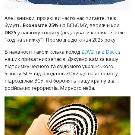
Але і знижки, про які ви часто нас питаєте, теж
будуть.
Економте 25%
на ВСЬОМУ, вводячи код
DB25
у вашому кошику (редагувати кошик -> поле
"код на знижку"). Промо діє до кінця 2025 року.
В наявності також кілька колод
ZDV2
та
Z Deck
з
наших приватних запасів. Дякуємо вам за вашу
підтримку чесного та свідомого українського
бізнесу. 50% від продажів ZDV2 іде на допомогу
підрозділам ЗСУ, які боронять нашу країну від
російських терористів. Мирного неба.