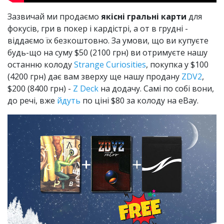
Зазвичай ми продаємо
якісні гральні карти
для
фокусів, гри в покер і кардістрі, а от в грудні -
віддаємо їх безкоштовно. За умови, що ви купуєте
будь-що на суму $50 (2100 грн) ви отримуєте нашу
останню колоду
Strange Curiosities
, покупка у $100
(4200 грн) дає вам зверху ще нашу продану
ZDV2
,
$200 (8400 грн) -
Z Deck
на додачу. Самі по собі вони,
до речі, вже
йдуть
по ціні $80 за колоду на eBay.