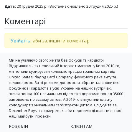
Дата:
20 грудня 2025 р.
(Востаннє оновлено
20 грудня 2025 р.
)
Коментарі
Увійдіть
, аби залишити коментар.
Ми не уявляємо свого життя без фокусів та кардістрі.
Відкрившись, як невеликий інтернет-магазин у Києві 2010-го,
ми почали курирувати колекцію кращих гральних карт від
United States Playing Card Company, фокусного реквізиту та
головоломок. За ці роки ми допомогли зібрати талановитих
фокусників і кардистів з усієї України на наших зустрічах,
зняли понад 100 навчальних відео та відправили понад 35000
замовлень по всьому світові. А 2019-го випустили власну
колоду карт з унікальним cardistry-концептом. Слідкуйте за
December Boys в соцмережах, аби першими дізнаватися про
наші майбутні проекти.
РОЗДІЛИ
КЛІЄНТАМ