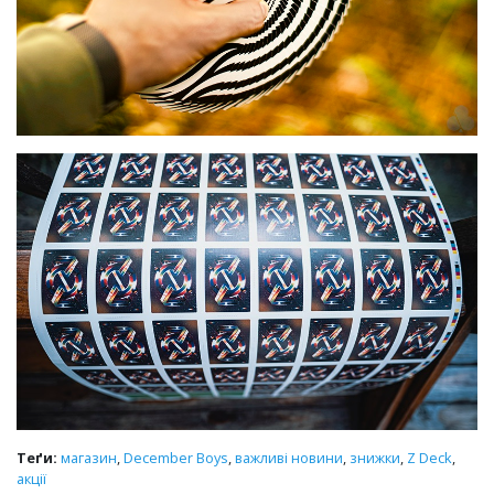
Теґи:
магазин
,
December Boys
,
важливі новини
,
знижки
,
Z Deck
,
акції