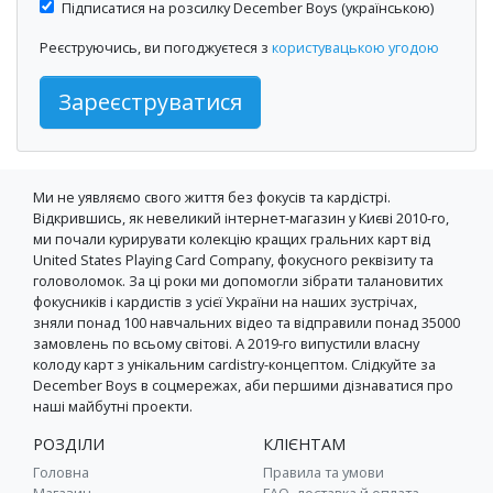
Підписатися на розсилку December Boys (українською)
Реєструючись, ви погоджуєтеся з
користувацькою угодою
Зареєструватися
Ми не уявляємо свого життя без фокусів та кардістрі.
Відкрившись, як невеликий інтернет-магазин у Києві 2010-го,
ми почали курирувати колекцію кращих гральних карт від
United States Playing Card Company, фокусного реквізиту та
головоломок. За ці роки ми допомогли зібрати талановитих
фокусників і кардистів з усієї України на наших зустрічах,
зняли понад 100 навчальних відео та відправили понад 35000
замовлень по всьому світові. А 2019-го випустили власну
колоду карт з унікальним cardistry-концептом. Слідкуйте за
December Boys в соцмережах, аби першими дізнаватися про
наші майбутні проекти.
РОЗДІЛИ
КЛІЄНТАМ
Головна
Правила та умови